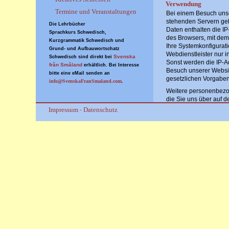
Verwendung
Termine und Veranstaltungen
Bei einem Besuch uns
stehenden Servern geh
Die Lehrbücher
Daten enthalten die IP
Sprachkurs Schwedisch,
des Browsers, mit dem 
Kurzgrammatik Schwedisch und
Ihre Systemkonfigurat
Grund- und Aufbauwortschatz
Webdienstleister nur in
Svenska
Schwedisch sind direkt bei
Sonst werden die IP-A
från Småland
erhältlich. Bei Interesse
Besuch unserer Websi
bitte eine eMail senden an
gesetzlichen Vorgaben
info@SvenskaFranSmaland.com
.
Weitere personenbezog
die Sie uns über auf 
Kommunikationswege, z.
Impressum
Datenschutz
-
und verwendet, um das
verwendet für die dire
über Veranstaltungen i
Ihnen angeforderte Ve
kurze Mitteilung per e
und Abrechnung der V
angemeldet haben. Eine
Ihre Einwilligung, es s
Wir weisen darauf hin,
Sicherheitslücken auf
Dritter nicht möglich ist
3. Cookies, Webanalys
Für unsere Website we