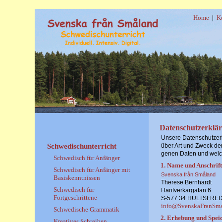
Home
K
|
Datenschutzerklä
Unsere Datenschutzer
Schwedischunterricht
über Art und Zweck de
genen Daten und welch
Schwedisch für Anfänger
1. Name und Anschrift
Schwedisch für Anfänger mit
Svenska från Småland
Basiskenntnissen
Therese Bernhardt
Schwedisch für
Hantverkargatan 6
Fortgeschrittene
S-577 34 HULTSFRE
info@SvenskaFranSm
Schwedische Grammatik
2. Erhebung und Spei
Kreatives Schreiben